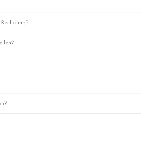
f Rechnung?
ellen?
en?