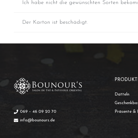
Ich habe nicht die gewünschten Sorten bekom
Der Karton ist beschädigt.
PRODUKT
Datteln
Geschenkbo
069 – 46 09 20 70
Präsente & 
info@bounours.de