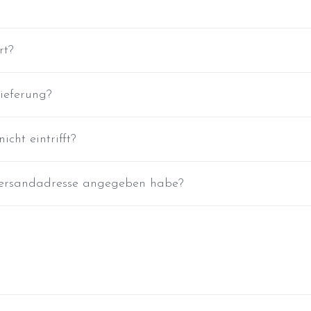
rt?
ieferung?
cht eintrifft?
e Versandadresse angegeben habe?