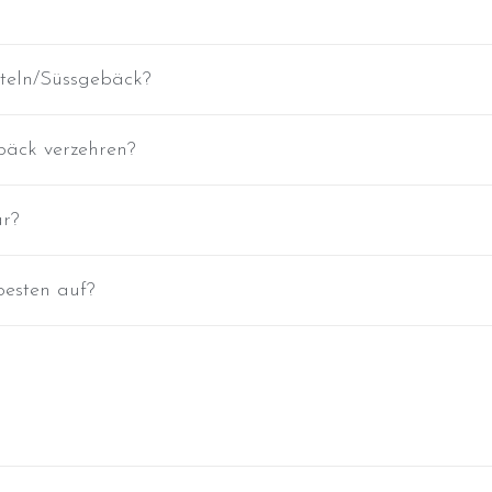
tteln/Süssgebäck?
bäck verzehren?
ar?
esten auf?