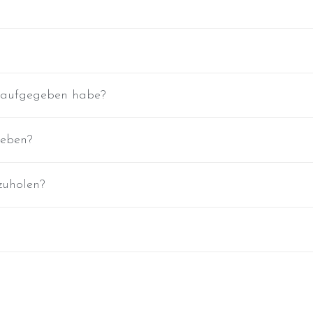
g aufgegeben habe?
geben?
zuholen?